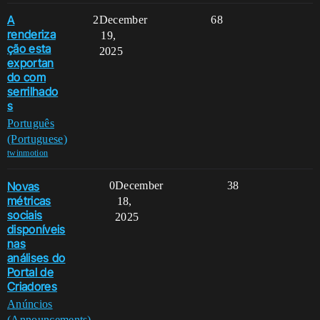
A
2
December
68
renderiza
19,
ção esta
2025
exportan
do com
serrilhado
s
Português
(Portuguese)
twinmotion
Novas
0
December
38
métricas
18,
sociais
2025
disponíveis
nas
análises do
Portal de
Criadores
Anúncios
(Announcements)