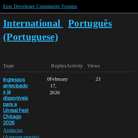
Epic Developer Community Forums
International
Português
(Portuguese)
Topic
Replies
Activity
Views
Ingressos
0
February
23
antecipado
17,
s já
2026
disponíveis
para a
Unreal Fest
Chicago
2026
Anúncios
(Announcements)