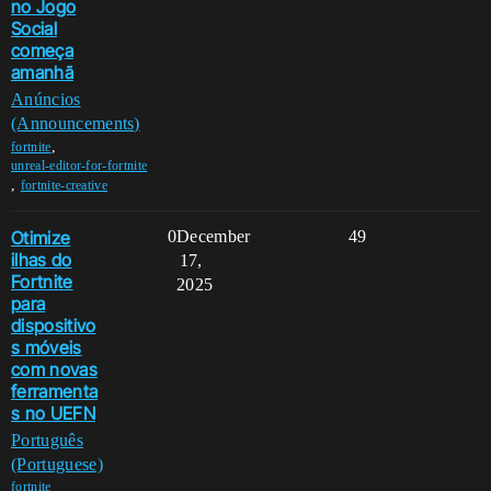
no Jogo
Social
começa
amanhã
Anúncios
(Announcements)
,
fortnite
unreal-editor-for-fortnite
,
fortnite-creative
Otimize
0
December
49
ilhas do
17,
Fortnite
2025
para
dispositivo
s móveis
com novas
ferramenta
s no UEFN
Português
(Portuguese)
,
fortnite