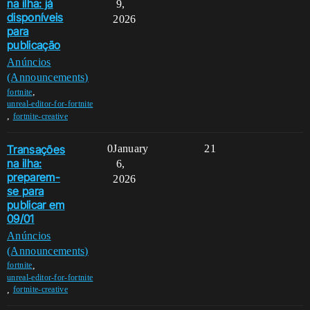
na ilha: já
9,
disponíveis
2026
para
publicação
Anúncios
(Announcements)
,
fortnite
unreal-editor-for-fortnite
,
fortnite-creative
Transações
0
January
21
na ilha:
6,
preparem-
2026
se para
publicar em
09/01
Anúncios
(Announcements)
,
fortnite
unreal-editor-for-fortnite
,
fortnite-creative