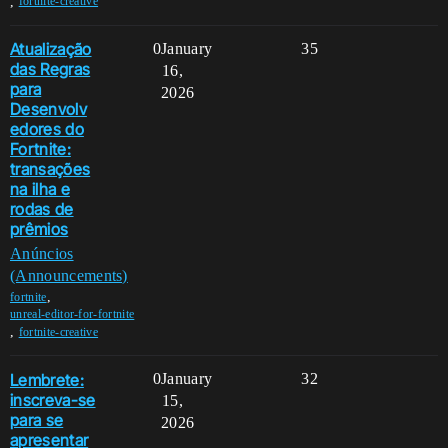
,
fortnite-creative
Atualização
0
January
35
das Regras
16,
para
2026
Desenvolv
edores do
Fortnite:
transações
na ilha e
rodas de
prêmios
Anúncios
(Announcements)
,
fortnite
unreal-editor-for-fortnite
,
fortnite-creative
Lembrete:
0
January
32
inscreva-se
15,
para se
2026
apresentar