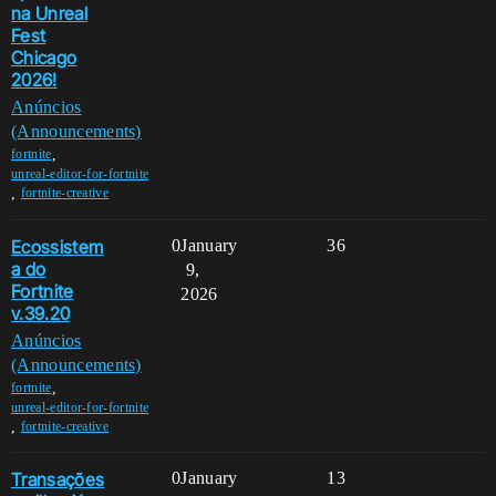
na Unreal
Fest
Chicago
2026!
Anúncios
(Announcements)
,
fortnite
unreal-editor-for-fortnite
,
fortnite-creative
Ecossistem
0
January
36
a do
9,
Fortnite
2026
v.39.20
Anúncios
(Announcements)
,
fortnite
unreal-editor-for-fortnite
,
fortnite-creative
Transações
0
January
13