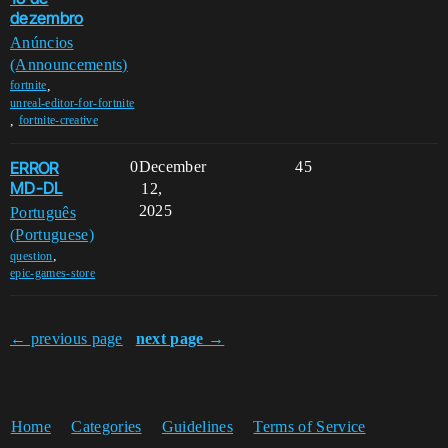
dezembro
Anúncios
(Announcements)
,
fortnite
unreal-editor-for-fortnite
,
fortnite-creative
ERROR
0
December
45
MD-DL
12,
2025
Português
(Portuguese)
,
question
epic-games-store
← previous page
next page →
Home
Categories
Guidelines
Terms of Service