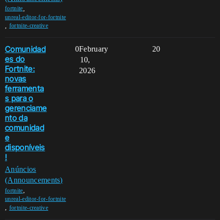
,
fortnite
unreal-editor-for-fortnite
,
fortnite-creative
Comunidad
0
February
20
es do
10,
Fortnite:
2026
novas
ferramenta
s para o
gerenciame
nto da
comunidad
e
disponíveis
!
Anúncios
(Announcements)
,
fortnite
unreal-editor-for-fortnite
,
fortnite-creative