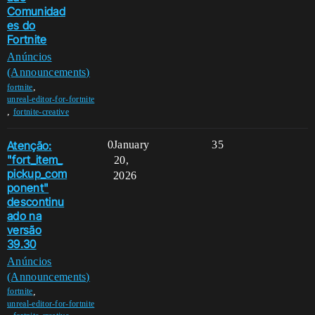
Comunidad
es do
Fortnite
Anúncios
(Announcements)
,
fortnite
unreal-editor-for-fortnite
,
fortnite-creative
Atenção:
0
January
35
"fort_item_
20,
pickup_com
2026
ponent"
descontinu
ado na
versão
39.30
Anúncios
(Announcements)
,
fortnite
unreal-editor-for-fortnite