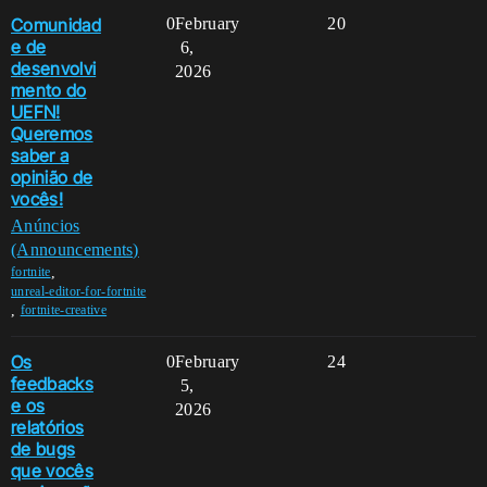
Comunidad
0
February
20
e de
6,
desenvolvi
2026
mento do
UEFN!
Queremos
saber a
opinião de
vocês!
Anúncios
(Announcements)
,
fortnite
unreal-editor-for-fortnite
,
fortnite-creative
Os
0
February
24
feedbacks
5,
e os
2026
relatórios
de bugs
que vocês