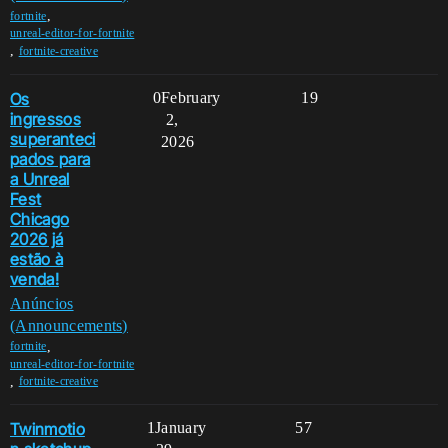
,
fortnite
unreal-editor-for-fortnite
,
fortnite-creative
Os
0
February
19
ingressos
2,
superanteci
2026
pados para
a Unreal
Fest
Chicago
2026 já
estão à
venda!
Anúncios
(Announcements)
,
fortnite
unreal-editor-for-fortnite
,
fortnite-creative
Twinmotio
1
January
57