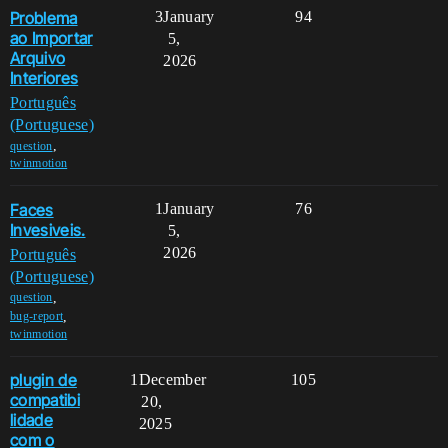
Problema
3
January
94
ao Importar
5,
Arquivo
2026
Interiores
Português
(Portuguese)
,
question
twinmotion
Faces
1
January
76
Invesiveis.
5,
2026
Português
(Portuguese)
,
question
,
bug-report
twinmotion
plugin de
1
December
105
compatibi
20,
lidade
2025
com o