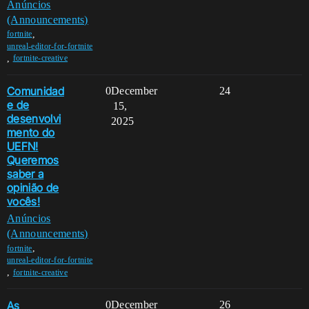
Anúncios
(Announcements)
,
fortnite
unreal-editor-for-fortnite
,
fortnite-creative
Comunidad
0
December
24
e de
15,
desenvolvi
2025
mento do
UEFN!
Queremos
saber a
opinião de
vocês!
Anúncios
(Announcements)
,
fortnite
unreal-editor-for-fortnite
,
fortnite-creative
As
0
December
26