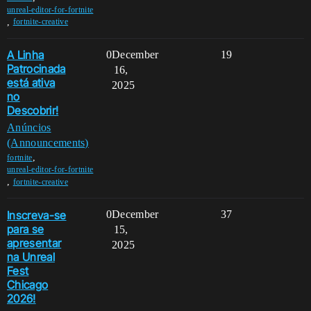
unreal-editor-for-fortnite
,
fortnite-creative
A Linha
0
December
19
Patrocinada
16,
está ativa
2025
no
Descobrir!
Anúncios
(Announcements)
,
fortnite
unreal-editor-for-fortnite
,
fortnite-creative
Inscreva-se
0
December
37
para se
15,
apresentar
2025
na Unreal
Fest
Chicago
2026!