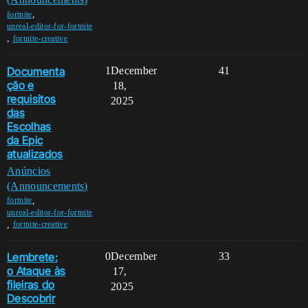
,
fortnite
unreal-editor-for-fortnite
,
fortnite-creative
Documenta
1
December
41
ção e
18,
requisitos
2025
das
Escolhas
da Epic
atualizados
Anúncios
(Announcements)
,
fortnite
unreal-editor-for-fortnite
,
fortnite-creative
Lembrete:
0
December
33
o Ataque às
17,
fileiras do
2025
Descobrir