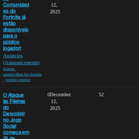
Comunidad
12,
es do
2025
Fortnite já
estão
disponíveis
para o
público
jogador!
Anúncios
(Announcements)
,
fortnite
unreal-editor-for-fortnite
,
fortnite-creative
O Ataque
0
December
52
às Fileiras
12,
do
2025
Descobrir
no Jogo
Social
começa em
18 de