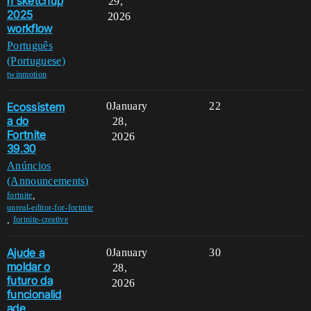
n sketchup
29,
2025
2026
workflow
Português
(Portuguese)
twinmotion
Ecossistem
0
January
22
a do
28,
Fortnite
2026
39.30
Anúncios
(Announcements)
,
fortnite
unreal-editor-for-fortnite
,
fortnite-creative
Ajude a
0
January
30
moldar o
28,
futuro da
2026
funcionalid
ade