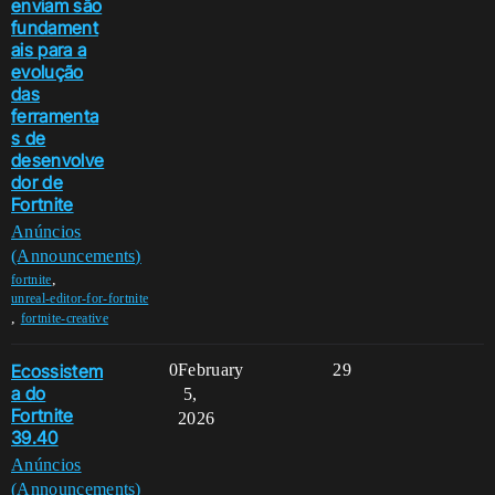
enviam são
fundament
ais para a
evolução
das
ferramenta
s de
desenvolve
dor de
Fortnite
Anúncios
(Announcements)
,
fortnite
unreal-editor-for-fortnite
,
fortnite-creative
Ecossistem
0
February
29
a do
5,
Fortnite
2026
39.40
Anúncios
(Announcements)