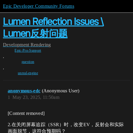
Epic Developer Community Forums
Lumen Reflection Issues \
Lumen反射问题
Development
Rendering
Epic-Pro-Support
,
question
,
unreal-engine
anonymous-edc
(Anonymous User)
1
May 23, 2025, 11:50am
[Content removed]
2.在关闭屏幕追踪（SSR）时，改变EV，反射会和实际
画面脱节，这符合预期吗？