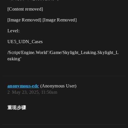
[Content removed]
[Image Removed] [Image Removed]
Level:
UE5_UDN_Cases
/Script/Engine.World’/Game/Skylight_Leaking.Skylight_L
eaking’
anonymous-edc
(Anonymous User)
2
May 23, 2025, 11:50am
重现步骤