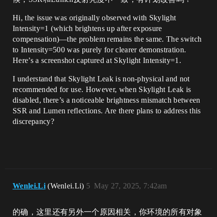
Hi, the issue was originally observed with ​​Skylight
Intensity=1​​ (which brightens up after exposure
compensation)—the problem remains the same. The switch
to ​​Intensity=500​​ was purely for clearer demonstration.
Here’s a screenshot captured at ​​Skylight Intensity=1​​.
I understand that ​​Skylight Leak​​ is non-physical and not
recommended for use. However, when ​​Skylight Leak is
disabled​​, there’s a noticeable brightness mismatch between ​​
SSR and Lumen reflections​​. Are there plans to address this
discrepancy?
Wenlei.Li
(Wenlei.Li)
5
May 27, 2025, 7:42am
的确，这里还有另外一个原因相关，你环境的所有对象