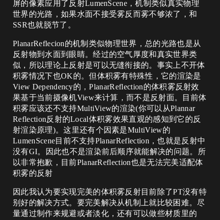
屏的像素应用了反射LumenScene，机制类似真实物理
世界的光路，如果水面不接受雾反而雾不够浓了，和
SSR也就脱节了。
PlanarReflecion的机制类似物理世界，总的光路也是从
反射物到水面到眼睛。经过的空气厚度和真实世界类
似，所以理论上反射是可以无缝衔接的。事实上不开体
积雾情况下也OK的。但体积雾有特殊性，它的渲染是
View Dependency的，PlanarReflection的体积雾反射效
果基于当前摄像机View来计算，而不是反射面。目前体
积雾应该还不支持MultiView的渲染(你可以从Plannar
Reflection反射的Local体积雾效果直观的感知到它的反
射渲染原理)。这里还有个因素是MultiView的
LumenScene目前不支持PlanarReflection，也就是反射中
没有GI。因此也不是渲染前后顺序就能解决的问题。所
以非常抱歉，目前PlanarReflection也是无法完美适配体
积雾的反射
因此我认为要实现完美的体积雾反射目前除了PT没有特
别好的解决方式。要完美解决从机制上就比较困难。尽
量通过制作来规避或者淡化，还有可以做些材质里的