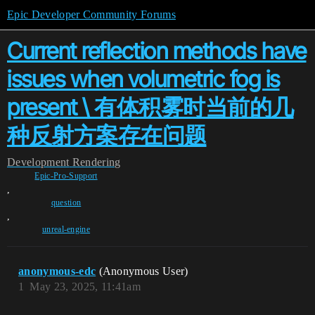
Epic Developer Community Forums
Current reflection methods have
issues when volumetric fog is
present \ 有体积雾时当前的几
种反射方案存在问题
Development
Rendering
Epic-Pro-Support
,
question
,
unreal-engine
anonymous-edc
(Anonymous User)
1
May 23, 2025, 11:41am