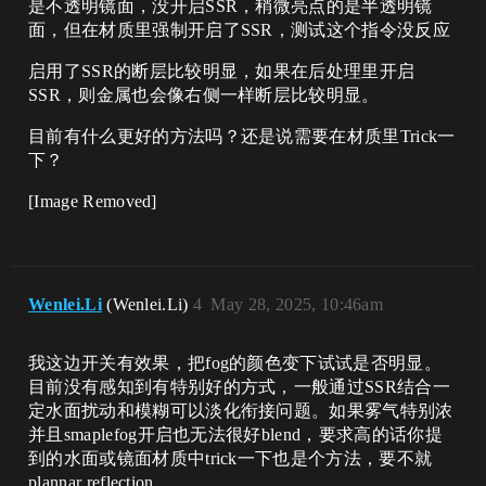
是不透明镜面，没开启SSR，稍微亮点的是半透明​镜
面，但在材质里强制开启了SSR，测试这个指令没反应
启用了SSR的断层比较明显，​如果在后处理里开启
SSR，则金属也会像右侧一样断层比较明显。
目前有什么更好的方法吗？还是说需要在材质里Trick一
下？​
[Image Removed]
Wenlei.Li
(Wenlei.Li)
4
May 28, 2025, 10:46am
我这边开关有效果，把fog的颜色变下试试是否明显。
目前没有感知到有特别好的方式，一般通过SSR结合一
定水面扰动和模糊可以淡化衔接问题。如果雾气特别浓
并且smaplefog开启也无法很好blend，要求高的话你提
到的水面或镜面材质中trick一下也是个方法，要不就
plannar reflection