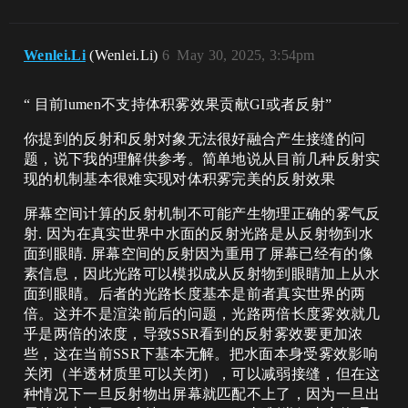
Wenlei.Li
(Wenlei.Li)
6
May 30, 2025, 3:54pm
“ 目前lumen不支持体积雾效果贡献GI或者反射”
你提到的反射和反射对象无法很好融合产生接缝的问
题，说下我的理解供参考。简单地说从目前几种反射实
现的机制基本很难实现对体积雾完美的反射效果
屏幕空间计算的反射机制不可能产生物理正确的雾气反
射. 因为在真实世界中水面的反射光路是从反射物到水
面到眼睛. 屏幕空间的反射因为重用了屏幕已经有的像
素信息，因此光路可以模拟成从反射物到眼睛加上从水
面到眼睛。后者的光路长度基本是前者真实世界的两
倍。这并不是渲染前后的问题，光路两倍长度雾效就几
乎是两倍的浓度，导致SSR看到的反射雾效要更加浓
些，这在当前SSR下基本无解。把水面本身受雾效影响
关闭（半透材质里可以关闭），可以减弱接缝，但在这
种情况下一旦反射物出屏幕就匹配不上了，因为一旦出