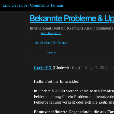
Epic Developer Community Forums
Bekannte Probleme & Upd
International
Deutsch (German)
Ankündigungen 
fortnite-creative
,
unreal-editor-for-fortnite
,
fortnite
CeriseYX
(Cindewittchen)
1
May 11, 2026, 2
Hallo, Fortnite-Entwickler!
In Update V.40.40 werden keine neuen Probleme 
Fehlerbehebung für ein Problem mit benutzerdef
Fehlerbehebung vorliegt oder sich die Zeitplän
Benutzerdefinierte Gegenstände, die aus For