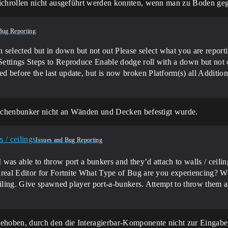
chrollen nicht ausgeführt werden konnten, wenn man zu Boden ge
Bug Reporting
selected but in down but not out
Please select what you are report
Settings
Steps to Reproduce Enable dodge roll with a down but not
d before the last update, but is now broken
Platform(s) all
Addition
schenbunker nicht an Wänden und Decken befestigt wurde.
 / ceilings
Issues and Bug Reporting
was able to throw port a bunkers and they’d attach to walls / ceili
real Editor for Fortnite
What Type of Bug are you experiencing? W
eiling. Give spawned player port-a-bunkers. Attempt to throw them at 
hoben, durch den die Interagierbar-Komponente nicht zur Eingabe 