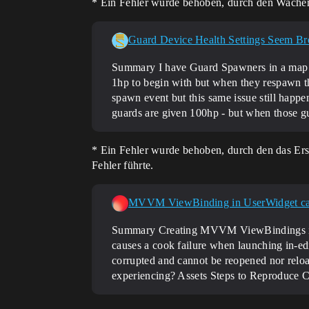
* Ein Fehler wurde behoben, durch den Wachen
Guard Device Health Settings Seem B
Summary I have Guard Spawners in a map I’m
1hp to begin with but when they respawn th
spawn event but this same issue still happe
guards are given 100hp - but when those 
* Ein Fehler wurde behoben, durch den das Er
Fehler führte.
MVVM ViewBinding in UserWidget cause
Summary Creating MVVM ViewBindings insid
causes a cook failure when launching in-e
corrupted and cannot be reopened nor relo
experiencing? Assets
Steps to Reproduce 