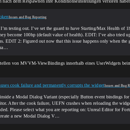
 nach dem Respawnen ihre Konditionseinstellungen verloren habe
roken
Issues and Bug Reporting
 testing out. I’ve set the guard to have Starting/Max Health of 1hp
ey become 100hp (default value of health). EDIT: I’ve also tried 
ns. EDIT 2: Figured out now that this issue happens only when the gu
gua…
stellen von MVVM-ViewBindings innerhalb eines UserWidgets beim 
s cook failure and permanently corrupts the widget
Issues and Bug R
e a Modal Dialog Variant (especially Button event bindings for 
ditor. After the cook failure, UEFN crashes when reloading the wid
aded.
Please select what you are reporting on: Unreal Editor for For
Create a new Modal Dialog V…