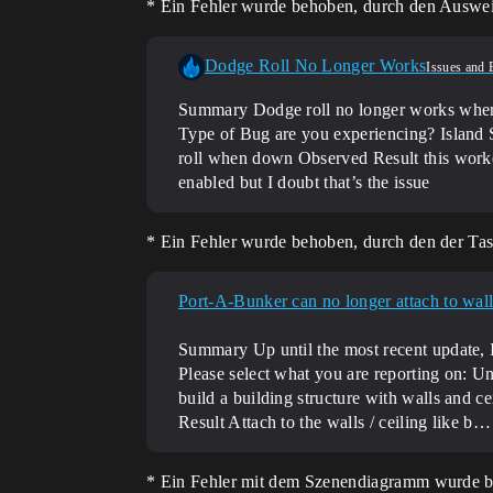
* Ein Fehler wurde behoben, durch den Auswei
Dodge Roll No Longer Works
Issues and 
Summary Dodge roll no longer works when 
Type of Bug are you experiencing? Island 
roll when down
Observed Result this worke
enabled but I doubt that’s the issue
* Ein Fehler wurde behoben, durch den der Ta
Port-A-Bunker can no longer attach to walls
Summary Up until the most recent update, I 
Please select what you are reporting on: Un
build a building structure with walls and c
Result Attach to the walls / ceiling like b…
* Ein Fehler mit dem Szenendiagramm wurde be