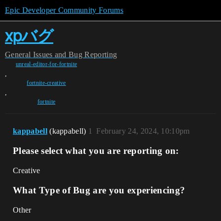
Epic Developer Community Forums
xpバグ
General
Issues and Bug Reporting
unreal-editor-for-fortnite
,
fortnite-creative
,
fortnite
kappabell
(kappabell)
1
February 24, 2024, 10:10pm
Please select what you are reporting on:
Creative
What Type of Bug are you experiencing?
Other