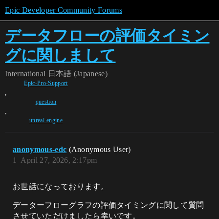
Epic Developer Community Forums
データフローの評価タイミン
グに関しまして
International
日本語 (Japanese)
Epic-Pro-Support
,
question
,
unreal-engine
anonymous-edc
(Anonymous User)
1
April 27, 2026, 2:17pm
お世話になっております。
データーフローグラフの評価タイミングに関して質問
させていただけましたら幸いです。