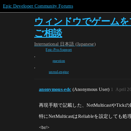
Epic Developer Community Forums
ウィンドウでゲームを
ご相談
International
日本語 (Japanese)
Epic-Pro-Support
,
question
,
unreal-engine
anonymous-edc
(Anonymous User)
1
April 2
再現手順で記載した、NetMulticastや
特にNetMulticastはReliableを設定
<br/>