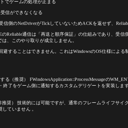
アントでゲームの処理が止まる
トの送受信ができなくなる
れない → 受信側のNetDriverがTickしていないためACKを返せず
EのReliable通信は「再送と順序保証」の仕組みであり、受信側のN
態では、このやり取りが成立しません。
避することはできません。これはWindowsのOS仕様によ
 FWindowsApplication::ProcessMessageのWM_ENT
・終了をゲーム側に通知するカスタムデリゲートを実装します。
出す（非推奨） 技術的には可能ですが、通常のフレームライフサ
奨していません 。