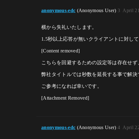
anonymous-edc
(Anonymous User)
3
April 2
横から失礼いたします。
1.5秒以上応答が無いクライアントに対して Re
[Content removed]
こちらを回避するための設定等は存在せず
弊社タイトルでは秒数を延長する事で解決
ご参考になれば幸いです。
[Attachment Removed]
anonymous-edc
(Anonymous User)
4
April 2