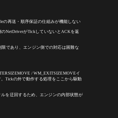
、Reliableの再送・順序保証の仕組みが機能しない
etDriverがTickしていないとACKを返
る制限であり、エンジン側での対応は困難な
ERSIZEMOVE / WM_EXITSIZEMOVEイ
Tickの外で動作する処理をここから駆動
イクルを迂回するため、エンジンの内部状態が