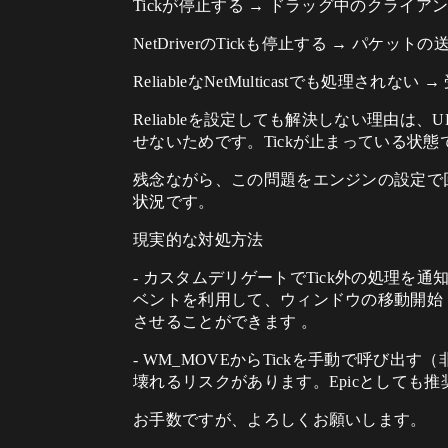
Tickが停止する → ドラッグ中のクライ
NetDriverのTickも停止する → パケッ
ReliableなNetMulticastでも処理さ
Reliableを設定しても解決しない理由は、U
せないためです。Tickが止まっている状
残念ながら、この問題をエンジンの設定で回
状況です。
現実的な対処方法
- カスタムデリゲートでTick外の処理を通知する（推奨）
ベントを利用して、ウィンドウの移動開始
させることができます 。
- WM_MOVEからTickを手動で呼び
壊れるリスクがあります。Epicとしても推
お手数ですが、よろしくお願いします。