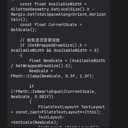
	const float AvailableWidth = 
AllottedGeometry.GetLocalSize().X - 
Margin.GetTotalSpaceAlong<Orient_Horizon
tal>();

	const float CurrentScale = 
GetScale();

	// 检查是否需要缩放

	if (GetWrappedDrawSize().X > 
AvailableWidth && AvailableWidth > 0)

	{

		float NewScale = (AvailableWidth 
/ GetWrappedDrawSize().X);

		NewScale = 
FMath::Clamp(NewScale, 0.5f, 1.0f);

		if 
(!FMath::IsNearlyEqual(CurrentScale, 
NewScale, 0.001f))

		{

			FSlateTextLayout* TextLayout 
= const_cast<FSlateTextLayout*>(this);

			TextLayout-
>SetScale(NewScale);

			TextLayout->DirtyLayout();
