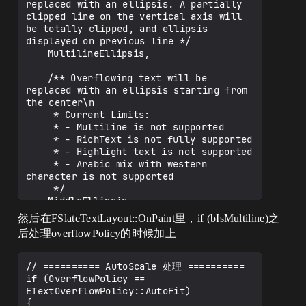
replaced with an ellipsis. A partially 
clipped line on the vertical axis will 
be totally clipped, and ellipsis 
displayed on previous line */

	MultilineEllipsis,

	/** Overflowing text will be 
replaced with an ellipsis starting from 
the center\n

	 * Current Limits:

	 * - Multiline is not supported

	 * - RichText is not fully supported

	 * - Highlight text is not supported

	 * - Arabic mix with western 
character is not supported

	 */

	MiddleEllipsis,

然后在FSlateTextLayout::OnPaint里，if (bIsMultiline)之
	AutoFit

后处理overflowPolicy的时候加上
// ========== AutoScale 处理 ==========

if (OverflowPolicy == 
ETextOverflowPolicy::AutoFit)

{
