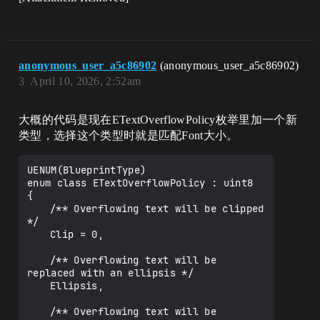
anonymous_user_a5c86902
(anonymous_user_a5c86902)
3
April 10, 2026, 2:52am
大概的代码是现在ETextOverflowPolicy枚举里加一个新
类型，选择这个类型时就是匹配Font大小。
UENUM(BlueprintType)

enum class ETextOverflowPolicy : uint8

{

	/** Overflowing text will be clipped 
*/

	Clip = 0,

	/** Overflowing text will be 
replaced with an ellipsis */

	Ellipsis,

	/** Overflowing text will be 