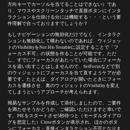
方向キーでカーソルを当てることはできない）であ
り、マウスやスクリーンタッチで直接ボタンにインタ
ラクションを仕掛ける分には機能する・・・という要
件理解で合っておりますでしょうか？
もしナビゲーションの無効化だけでなく、インタラク
ションも無効化して構わないのであれば、ウィジェッ
トのVisibilityをNot Hit-Testableに設定することで「フ
ォーカス不可」の状態を作ることが可能です。ただ
し、すでにフォーカスがあたっていた場合にフォーカ
スを追い出すことはしませんので、SetFocusなどで別
のウィジェットにフォーカスを当て直すようケアが必
要です。たとえば、ダイアログが開いたときにフォー
カスを遷移させ、奥のウィジェットのVisibilityを変え
てしまうというアプローチが考えられます。
簡易なサンプルを作成して添付しましたので、ご要件
を満たせそうかどうか、ご確認いただけますと幸いで
す。PIEをスタートさせ5秒待つと（モーダルダイアロ
グを想定した）Closeボタンが表示され、ほかのボタ
ンにフォーカス・直接インタラクション不可となりま