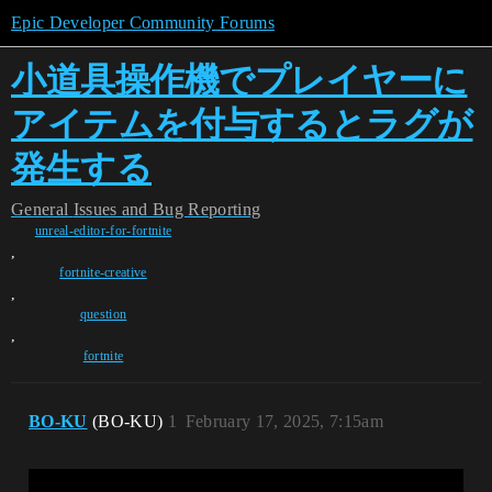
Epic Developer Community Forums
小道具操作機でプレイヤーに
アイテムを付与するとラグが
発生する
General
Issues and Bug Reporting
unreal-editor-for-fortnite
,
fortnite-creative
,
question
,
fortnite
BO-KU
(BO-KU)
1
February 17, 2025, 7:15am