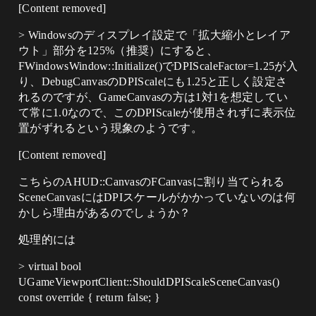
[Content removed]
> Windowsのディスプレイ設定で「拡大縮小とレイア
ウト」部分を125%（推奨）にすると、
FWindowsWindow::Initialize()でDPIScaleFactor=1.25が入
り、DebugCanvasのDPIScaleにも1.25と正しく設定さ
れるのですが、GameCanvasの方は1対1を想定してい
て常に1.0なので、このDPIScaleが使用されずに表示位
置がずれるという現象のようです。
[Content removed]
こちらの​AHUD::CanvasのFCanvasに割り当てられる
SceneCanvasにはDPIスケールがかかっていないのは何
かしら理由があるのでしょうか？
処理的には
> virtual bool
UGameViewportClient::ShouldDPIScaleSceneCanvas()
const override { return false; }