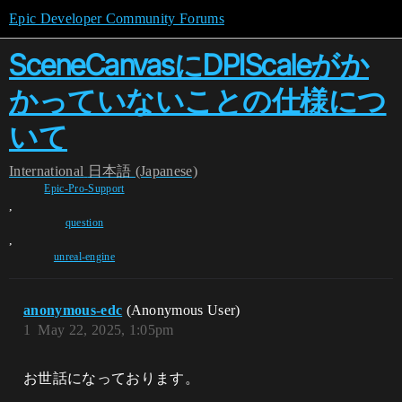
Epic Developer Community Forums
SceneCanvasにDPIScaleがか
かっていないことの仕様につ
いて
International
日本語 (Japanese)
Epic-Pro-Support
,
question
,
unreal-engine
anonymous-edc
(Anonymous User)
1
May 22, 2025, 1:05pm
お世話になっております。