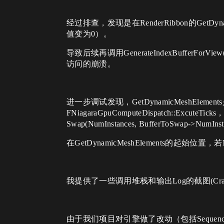
经过排查，发现是在RenderRibbon的GetDynam
值变为0）。
导致后续再调用​GenerateIndexBufferForVi
访问的崩溃。
进一步调试发现，​GetDynamicMeshElem
FNiagaraGpuComputeDispatch::ExcuteT
Swap(NumInstances, BufferToSwa
在GetDynamicMeshElements的起始位
我提供了一些调用堆栈和输出Log的截图(CrashL
由于我们项目对引擎做了改动（包括Seque