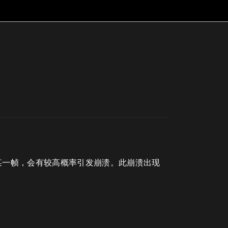
n粒子​的某一帧，会有较高概率引发崩溃。此崩溃出现