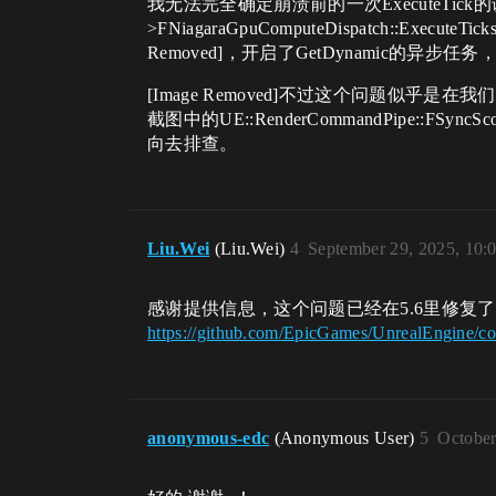
我无法完全确定崩溃前的一次ExecuteTick的调用堆栈，
>FNiagaraGpuComputeDispatch::Exec
Removed]，开启了GetDynamic的异步任务，
[Image Removed]不过这个问题似乎是在我们
截图中的UE::RenderCommandPipe::FSyncSc
向去排查。
Liu.Wei
(Liu.Wei)
4
September 29, 2025, 10:
感谢提供信息，这个问题已经在5.6里修复
https://github.com/EpicGames/UnrealEngine
anonymous-edc
(Anonymous User)
5
October