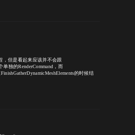
在渲染线程，但是看起来应该并不会跟
是一个单独的RenderCommand，而
nishGatherDynamicMeshElements的时候结