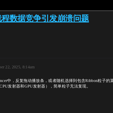
bon多线程数据竞争引发崩溃问题
er 22, 2025, 8:14am
器的Sequencer中，反复拖动播放条，或者随机选择到包含Ribbo
多个CPU发射器和GPU发射器），简单粒子无法复现。
​