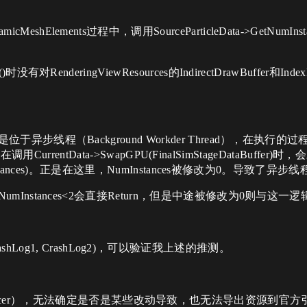
icMeshElements过程中，​调用SourceParticleData->Get
ew()时没有对RenderingViewResources的IndirectDrawBuf
ents是位于异步线程（Background Workder Thread），在
icks，在调用CurrentData->SwapGPU(FinalSimStageDataBuff
p->NumInstances)。正是在这里，NumInstances被修改为0。导致
置，若NumInstances<2会直接Return，但是中途被修改为0则与
og1, CrashLog2)，可以验证我上述的推测。​
ncer），无法确定是否是某些改动导致，也无法导出资源到官方引