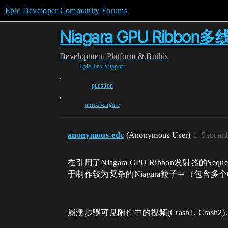
Epic Developer Community Forums
Niagara GPU Rib
Development
Platform & Builds
Epic-Pro-Support
,
question
,
unreal-engine
anonymous-edc
(Anonymous User)
1
Septemb
在引用了Niagara GPU Ribbon发射
于制作较为复杂的Niagara粒子中（包含
崩溃步骤可见附件中的视频(Crash1, Crash2)。