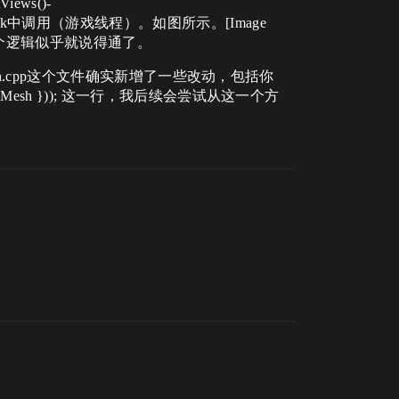
ews()-
patch::Tick中调用（游戏线程）。如图所示。[Image
fer，这个逻辑似乎就说得通了。
spatch.cpp这个文件确实新增了一些改动，包括你
::SkeletalMesh })); 这一行，我后续会尝试从这一个方