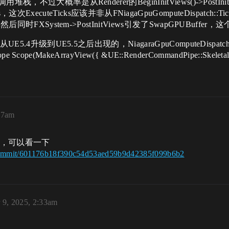
不过大概率是从Renderer的BeginInitViews()->PostInitVi
uteTicks，这次ExecuteTicks应该并非从FNiagaGpuGomputeDis
然后同时FXSystem->PostInitViews引发了SwapGPUBuf
从UE5.4升级到UE5.5之后出现的，NiagaraGpuComputeDi
ope Scope(MakeArrayView({ &UE::RenderCommandPipe
07am
了，可以看一下
/commit/601176b18f390c54d53aed59b9d42385f099b6b2
 9, 2025, 2:33am