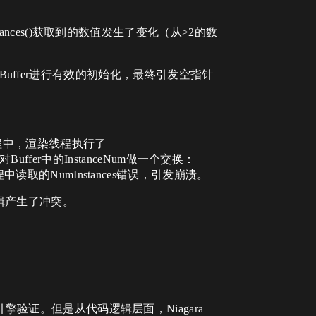
NumInstances()获取到的数值发生了变化（从>2的数
fer和IndexBuffer进行有效的初始化，最终引发空指针
执行的过程中，渲染线程执行了
er)时，会对Buffer中的InstanceNum做一个交换：
了异步线程中读取的NumInstances错误，引发崩溃。
这一逻辑产生了冲突。
擎验证。但是从代码逻辑层面，Niagara