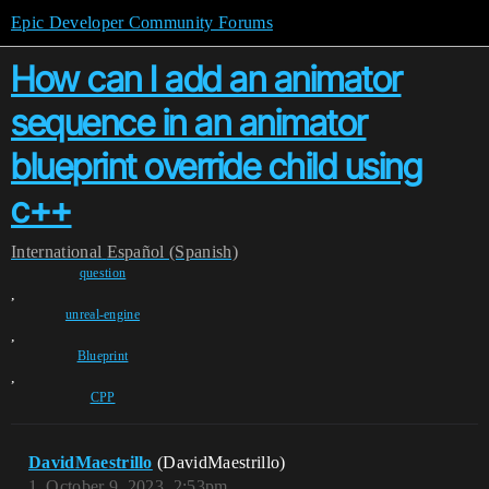
Epic Developer Community Forums
How can I add an animator
sequence in an animator
blueprint override child using
c++
International
Español (Spanish)
question
,
unreal-engine
,
Blueprint
,
CPP
DavidMaestrillo
(DavidMaestrillo)
1
October 9, 2023, 2:53pm