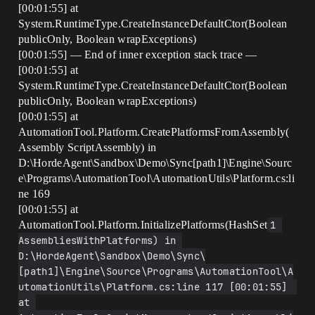
[00:01:55] at
System.RuntimeType.CreateInstanceDefaultCtor(Boolean
publicOnly, Boolean wrapExceptions)
[00:01:55] — End of inner exception stack trace —
[00:01:55] at
System.RuntimeType.CreateInstanceDefaultCtor(Boolean
publicOnly, Boolean wrapExceptions)
[00:01:55] at
AutomationTool.Platform.CreatePlatformsFromAssembly(
Assembly ScriptAssembly) in
D:\HordeAgent\Sandbox\Demo\Sync[path1]\Engine\Sourc
e\Programs\AutomationTool\AutomationUtils\Platform.cs:li
ne 169
[00:01:55] at
AutomationTool.Platform.InitializePlatforms(HashSet
1 
AssembliesWithPlatforms) in 
D:\HordeAgent\Sandbox\Demo\Sync\
[path1]\Engine\Source\Programs\AutomationTool\A
utomationUtils\Platform.cs:line 117 [00:01:55]    
at 