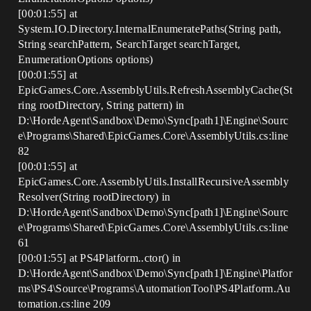
[00:01:55] at
System.IO.Directory.InternalEnumeratePaths(String path,
String searchPattern, SearchTarget searchTarget,
EnumerationOptions options)
[00:01:55] at
EpicGames.Core.AssemblyUtils.RefreshAssemblyCache(St
ring rootDirectory, String pattern) in
D:\HordeAgent\Sandbox\Demo\Sync[path1]\Engine\Sourc
e\Programs\Shared\EpicGames.Core\AssemblyUtils.cs:line
82
[00:01:55] at
EpicGames.Core.AssemblyUtils.InstallRecursiveAssembly
Resolver(String rootDirectory) in
D:\HordeAgent\Sandbox\Demo\Sync[path1]\Engine\Sourc
e\Programs\Shared\EpicGames.Core\AssemblyUtils.cs:line
61
[00:01:55] at PS4Platform..ctor() in
D:\HordeAgent\Sandbox\Demo\Sync[path1]\Engine\Platfor
ms\PS4\Source\Programs\AutomationTool\PS4Platform.Au
tomation.cs:line 209