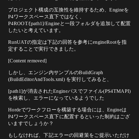
プロジェクト構成の互換性を維持するため、Engineを
P4ワークスペース直下ではなく、
P4ROOT/[path1]/Engineと一段フォルダを追加して配置
したいと考えています。
RunUATの指定は下記の回答を参考にengineRootを指
定することで実行できました。
[Content removed]
しかし、エンジン内サンプルのBuildGraph
(BuildEditorAndTools.xml) を実行してみると、
[path1]が消去されたEngineパスでファイル(PS4TMAPI)
を検索し、エラーになっているようでした
Hordeでワークフローを構築する場合には、Engineは
P4ワークスペース直下に配置するといった制約はござ
いますでしょうか？
もしなければ、下記エラーの回避策をご提示いただけ