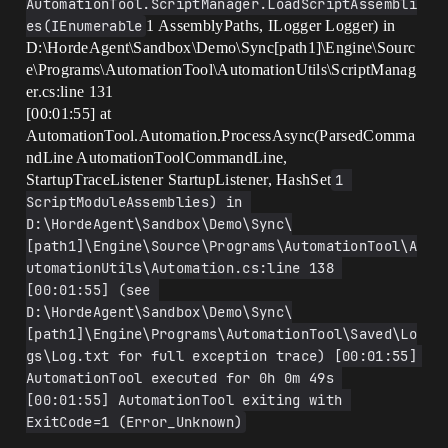
AutomationTool.ScriptManager.LoadScriptAssembli
es(IEnumerable
1 AssemblyPaths, ILogger Logger) in
D:\HordeAgent\Sandbox\Demo\Sync[path1]\Engine\Sourc
e\Programs\AutomationTool\AutomationUtils\ScriptManag
er.cs:line 131
[00:01:55] at
AutomationTool.Automation.ProcessAsync(ParsedComma
ndLine AutomationToolCommandLine,
StartupTraceListener StartupListener, HashSet
1 
ScriptModuleAssemblies) in 
D:\HordeAgent\Sandbox\Demo\Sync\
[path1]\Engine\Source\Programs\AutomationTool\A
utomationUtils\Automation.cs:line 138 
[00:01:55] (see 
D:\HordeAgent\Sandbox\Demo\Sync\
[path1]\Engine\Programs\AutomationTool\Saved\Lo
gs\Log.txt for full exception trace) [00:01:55] 
AutomationTool executed for 0h 0m 49s 
[00:01:55] AutomationTool exiting with 
ExitCode=1 (Error_Unknown)