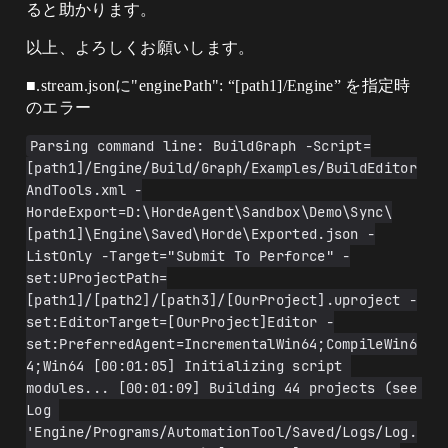
ると助かります。
以上、よろしくお願いします。
■.stream.jsonに"enginePath": “[path1]/Engine” を指定時
のエラー
Parsing command line: BuildGraph -Script=
[path1]/Engine/Build/Graph/Examples/BuildEditor
AndTools.xml -
HordeExport=D:\HordeAgent\Sandbox\Demo\Sync\
[path1]\Engine\Saved\Horde\Exported.json -
ListOnly -Target="Submit To Perforce" -
set:UProjectPath=
[path1]/[path2]/[path3]/[OurProject].uproject -
set:EditorTarget=[OurProject]Editor -
set:PreferredAgent=IncrementalWin64;CompileWin6
4;Win64 [00:01:05] Initializing script 
modules... [00:01:09] Building 44 projects (see 
Log 
'Engine/Programs/AutomationTool/Saved/Logs/Log.