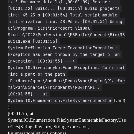
txt' for more details) [00:01:09] Restore... 
[00:01:32] Build... [00:01:54] Build projects 
time: 45.23 s [00:01:54] Total script module 
initialization time: 48.96 s. [00:01:54] Using 
C:\Program Files\Microsoft Visual 
Studio\2022\Professional\MSBuild\Current\Bin\MS
Build.exe [00:01:55] 
System.Reflection.TargetInvocationException: 
Exception has been thrown by the target of an 
invocation. [00:01:55] ---> 
System.IO.DirectoryNotFoundException: Could not 
find a part of the path 
'D:\HordeAgent\Sandbox\Demo\Sync\Engine\Platfor
ms\PS4\Binaries\ThirdParty\PS4TMAPI'. 
[00:01:55]    at 
System.IO.Enumeration.FileSystemEnumerator
1.Init(
)
[00:01:55] at
System.IO.Enumeration.FileSystemEnumerableFactory.Use
rFiles(String directory, String expression,
EnumerationOptions options)