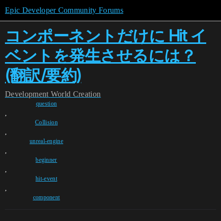
Epic Developer Community Forums
コンポーネントだけに Hit イ
ベントを発生させるには？
(翻訳/要約)
Development
World Creation
question
,
Collision
,
unreal-engine
,
beginner
,
hit-event
,
component