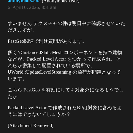
anonymous-edc
(Anonymous User)
6
April 6, 2026, 8:31am
すいません テクスチャの件は明日中に確認させていた
だきますが、
FastGeo関連で別途質問があります。
多くのInstancedStaticMesh コンポーネントを持つ建物
などが、Packed Level Actor をつかって作成され、そ
れらが密集して配置されている場所で、
UWorld::UpdateLevelStreaming の負荷が問題となって
います。
こちら FastGeo を有効にしても対象外になるようでし
たが
Packed Level Actor で作成されたBPは対象に含めるよ
うにはできないでしょうか？
[Attachment Removed]