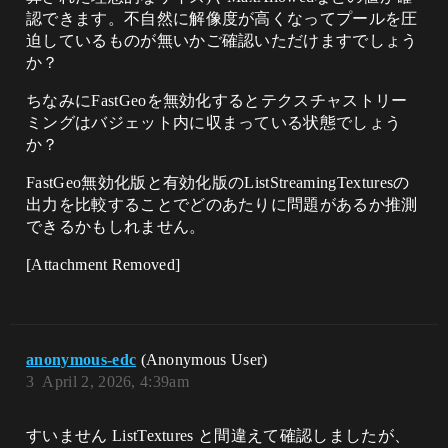
認できます。不自然に解像度が高くなってプールを圧
迫しているものが無いかご確認いただけますでしょう
か？
​ちなみにFastGeoを無効化するとテクスチャストリー
ミングはバジェット内に収まっている状態でしょう
か？
FastGeo無効化版と有効化版のListStreamingTexturesの
出力を比較することでどのあたりに問題があるか推測
できるかもしれません。​
[Attachment Removed]
anonymous-edc
(Anonymous User)
3
April 2, 2026, 4:39am
すいません ListTextures と間違えて確認しましたが、