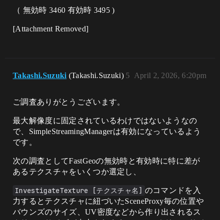
（ 無効時 3460 有効時 3495 )
[Attachment Removed]
Takashi.Suzuki
(Takashi.Suzuki)
5
April 2, 2026, 6:20pm
ご調査ありがとうございます。
最大解像度に固定されているわけではないようなの
で、SimpleStreamingManagerは有効になっているよう
です。
次の調査としてFastGeoの無効時と有効時に特に差が
あるテクスチャをいくつか選定し、
InvestigateTexture [テクスチャ名]
のコマンドを入
力するとテクスチャに紐づいたSceneProxy毎の位置や
バウンズのサイズ、UV密度などから作り出されるス