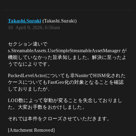
Takashi.Suzuki
(Takashi.Suzuki)
10
April 9, 2026, 6:56am
セクション違いで
s.StreamableAssets.UseSimpleStreamableAssetManager が
機能していなかった旨承知しました。解決に至ったよ
うでなによりです。
PackedLevelActorについても非NaniteでHISM化された
ケースについてもFastGeo化の対象となることを確認
しておりましたが、
LOD数によって挙動が変ることを失念しておりまし
た。大変お手数をおかけしました。
それでは本件をクローズさせていただきます。
[Attachment Removed]