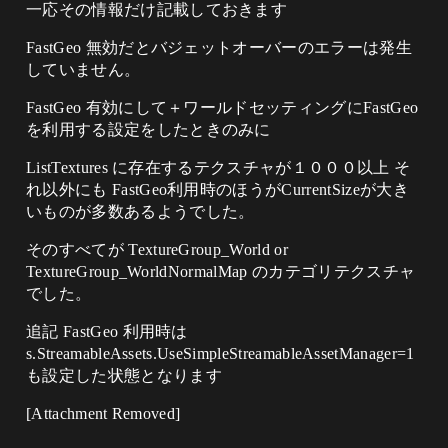
一応その情報だけ記載しておきます
FastGeo 無効だとバジェットオーバーのエラーは発生
していません。
FastGeo 有効にして＋ワールドセッティングにFastGeo
を利用する設定をしたときのみに
ListTextures に存在するテクスチャが１０００以上 そ
れ以外にも FastGeo利用時のほうがCurrentSizeが大き
いものが多数あるようでした。
そのすべてが TextureGroup_World or
TextureGroup_WorldNormalMap のカテゴリテクスチャ
でした。
追記 FastGeo 利用時は
s.StreamableAssets.UseSimpleStreamableAssetManager=1
も設定した状態となります
[Attachment Removed]