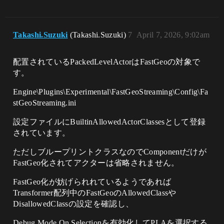
Takashi.Suzuki
(Takashi.Suzuki)
7
April 7, 2026, 9:02am
配置されているPackedLevelActorはFastGeoの対象で
す。
Engine\Plugins\Experimental\FastGeoStreaming\Config\Fa
stGeoStreaming.ini
設定ファイルにBuiltinAllowedActorClassesとして登録
されています。
ただしブループリントクラスなのでComponentだけが
FastGeo化されてアクターは省略されません。
FastGeo化が妨げられれているようであれば
Transformer配列中のFastGeoのAllowedClassや
DisallowedClassの設定を確認し、
Debug Mode On Selectionを有効化してPLAを選択する