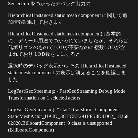
Seelection をつかったデバッグ出力の
Hierarchical instanced static mesh component に関して追
加情報記載しておきます
Hierarchical instanced static mesh componentは基本的
に、デカール用途でつかわれていましたが、それらは
低ポリゴンのものでLODが不要なのに複数LODが含
まれており LOD数を１にすると
選択時のデバッグ表示から その Hierarchical instanced
static mesh component の表示は消えることを確認しま
した
LogFastGeoStreaming: - FastGeoStreaming Debug Mode:
Transformation on 1 selected actors
LogFastGeoStreaming: * Can’t transform: Component
StaticMeshActor_UAID_3CECEF291FE58D4D02_18268
02820.BillboardComponent_0 class is unsupported
(BillboardComponent)