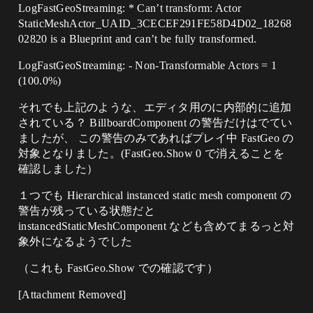
LogFastGeoStreaming: * Can’t transform: Actor
StaticMeshActor_UAID_3CECEF291FE58D4D02_18268
02820 is a Blueprint and can’t be fully transformed.
LogFastGeoStreaming: - Non-Transformable Actors = 1
(100.0%)
それでも上記のような、エディタ用のに内部的に追加
されている？ BillboardComponent の警告だけはでてい
ましたが、 この警告のみであればプレイ中 FastGeo の
対象となりました。(FastGeo.Show 0 で消えることを
確認しました）
１つでも Hierarchical instanced static mesh component の
警告が残っている状態だと
instancedStaticMeshComponent なども含めてまるっと対
象外になるようでした
（これも FastGeo.Show での確認です）​
[Attachment Removed]