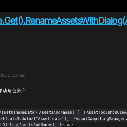
e.Get().RenameAssetsWithDialog
 2025, 2:34am
方法移动角色资产：
AssetRenameData> AssetsAndNames) {  FAssetToolsModule& 
etToolsModule>("AssetTools");  FAssetCompilingManager::
thDialog(AssetsAndNames); }
<br/>