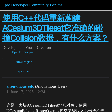
Epic Developer Community Forums
使用C++代码重新构建
ACesium3DTileset它准确的碰
撞Collision数据，有什么方案？
Development
World Creation
Epic-Pro-Support
,
unreal-engine
,
question
anonymous-edc
(Anonymous User)
1
June 17, 2025, 12:24pm
这是一大块ACesium3DTileset地形对象，使用
UCesiumPolygonRasterOverlay挖空某些块之后形成不规