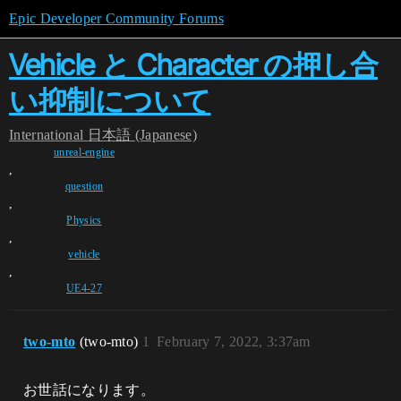
Epic Developer Community Forums
Vehicle と Character の押し合
い抑制について
International
日本語 (Japanese)
unreal-engine
,
question
,
Physics
,
vehicle
,
UE4-27
two-mto
(two-mto)
1
February 7, 2022, 3:37am
お世話になります。