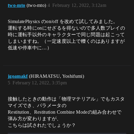
two-mto
(two-mto)
4
February 12, 2022, 3:12am
SimulatePhysics のon/off を改めて試してみました。
運転する時にonにせざるを得ないので多人数プレイの
時に運転手以外のキャラクターで同じ問題は起こって
しまいますね。（一定速度以上で轢くのはありますが
低速や停車中に…）
jgoamakf
(HIRAMATSU, Yoshifumi)
5
February 12, 2022, 3:35pm
接触したときの動作は「物理マテリアル」でもカスタ
マイズでき、パラメータの
Restitution、Restitution Combine Modeの組み合わせで
弾み方が変わりますが、
こちらは試されたでしょうか？