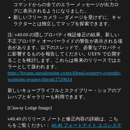
コマンドからの全てのエラー メッセージが出力ロ
グに表示されるようになりました。
新しいフリー カメラ — ダメージを受けずに、キャ
ラクターとは独立してマップを探索できます。
注: v40.00 の隠しプロパティ検証修正の結果、新しい
不正プロパティ オーバーライドの警告が表示される場
合があります。以下のスレッドで、必要なプロパティ
に影響するものを報告してください。UEFN で公開す
ることを検討します。これらは将来のリリースではエ
ラーとして扱われます。
https://forums.unrealengine.com/t/illegal-property-override-
warnings-request-thread/2720634
新しいキューブライフルとスクイブリー・ショアのプ
レハブとギャラリーも利用できます。
[Clawsy Lodge Image]
v40.40 のリリース ノートと修正内容の詳細は、こち
らをご覧ください：
40.40 フォートナイト エコシステ