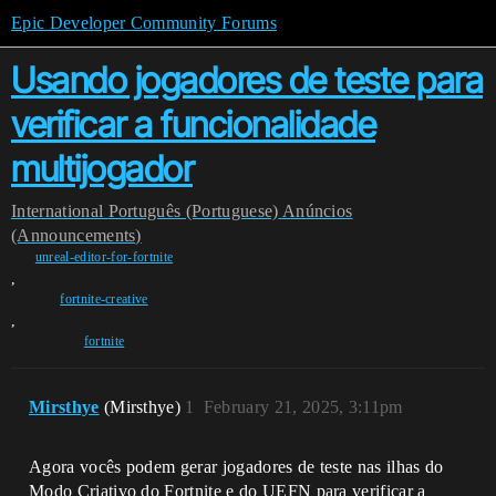
Epic Developer Community Forums
Usando jogadores de teste para
verificar a funcionalidade
multijogador
International
Português (Portuguese)
Anúncios
(Announcements)
unreal-editor-for-fortnite
,
fortnite-creative
,
fortnite
Mirsthye
(Mirsthye)
1
February 21, 2025, 3:11pm
Agora vocês podem gerar jogadores de teste nas ilhas do
Modo Criativo do Fortnite e do UEFN para verificar a