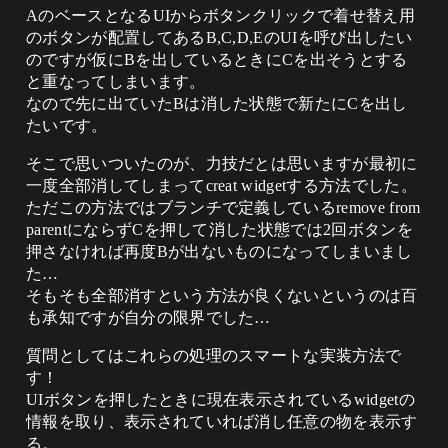
AのベースとなるUIからボタンクリックで着せ替え用
のボタンが配置してあるB,C,D,EのUIを呼び出したい
のですが仮にBを出しているときにCを出そうとする
と重なってしまいます。
なので先に出ていたBは消した状態で新たにCを出し
たいです。
そこで思いついたのが、力技だとは思いますが最初に
一度全部消してしまってcreat widgetする方法でした。
ただこの方法ではブランチで定義しているremove from
parentにならずCを押して消した状態では2回ボタンを
押さなければ再度Bが出ないものになってしまいまし
た…
そもそも全部消すという方法が良くないというのは百
も承知ですが自分の限界でした…
質問としてはこれらの処理のスマートな実装方法で
す！
UIボタンを押したときに現在表示されているwidgetの
情報を取り、表示されていれば消し任意の物を表示す
る。