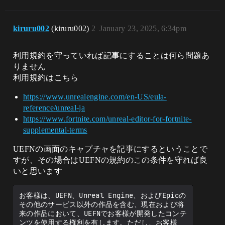
kiruru002
(kiruru002)
2
January 23, 2025, 6:34pm
利用規約を守っていれば記事にすることは何ら問題あ
りません
利用規約はこちら
https://www.unrealengine.com/en-US/eula-
reference/unreal-ja
https://www.fortnite.com/unreal-editor-for-fortnite-
supplemental-terms
UEFNの画面のキャプチャを記事にするということで
すが、その場合はUEFNの規約のこの条件を守れば良
いと思います
お客様は、UEFN、Unreal Engine、およびEpicの
その他のサービス以外の作品を含む、現在および将
来の作品において、UEFNでお客様が開発したコンテ
ンツを使用する権利を有します。ただし、お客様