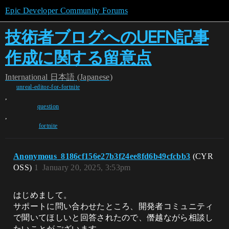
Epic Developer Community Forums
技術者ブログへのUEFN記事
作成に関する留意点
International
日本語 (Japanese)
unreal-editor-for-fortnite
,
question
,
fortnite
Anonymous_8186cf156e27b3f24ee8fd6b49cfcbb3
(CYR
OSS)
1
January 20, 2025, 3:53pm
はじめまして。
サポートに問い合わせたところ、開発者コミュニティ
で聞いてほしいと回答されたので、僭越ながら相談し
たいことがございます。