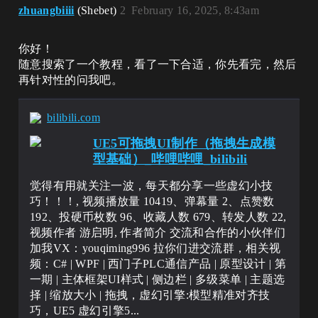
zhuangbiiii
(Shebet)
2
February 16, 2025, 8:43am
你好！
随意搜索了一个教程，看了一下合适，你先看完，然后
再针对性的问我吧。
bilibili.com
UE5可拖拽UI制作（拖拽生成模
型基础）_哔哩哔哩_bilibili
觉得有用就关注一波，每天都分享一些虚幻小技
巧！！！, 视频播放量 10419、弹幕量 2、点赞数
192、投硬币枚数 96、收藏人数 679、转发人数 22,
视频作者 游启明, 作者简介 交流和合作的小伙伴们
加我VX：youqiming996 拉你们进交流群，相关视
频：C# | WPF | 西门子PLC通信产品 | 原型设计 | 第
一期 | 主体框架UI样式 | 侧边栏 | 多级菜单 | 主题选
择 | 缩放大小 | 拖拽，虚幻引擎:模型精准对齐技
巧，UE5 虚幻引擎5...