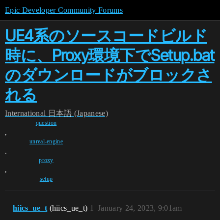
Epic Developer Community Forums
UE4系のソースコードビルド
時に、Proxy環境下でSetup.bat
のダウンロードがブロックさ
れる
International
日本語 (Japanese)
question
,
unreal-engine
,
proxy
,
setup
hiics_ue_t
(hiics_ue_t)
1
January 24, 2023, 9:01am