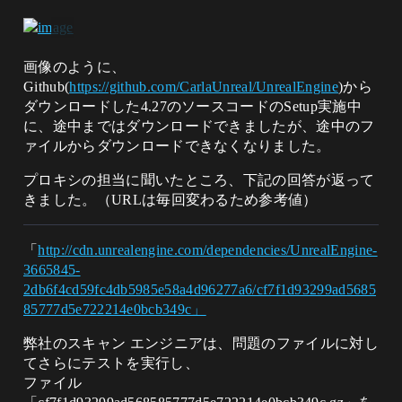
画像のように、
Github(
https://github.com/CarlaUnreal/UnrealEngine
)から
ダウンロードした4.27のソースコードのSetup実施中
に、途中まではダウンロードできましたが、途中のフ
ァイルからダウンロードできなくなりました。
プロキシの担当に聞いたところ、下記の回答が返って
きました。（URLは毎回変わるため参考値）
「
http://cdn.unrealengine.com/dependencies/UnrealEngine-
3665845-
2db6f4cd59fc4db5985e58a4d96277a6/cf7f1d93299ad5685
85777d5e722214e0bcb349c」
弊社のスキャン エンジニアは、問題のファイルに対し
てさらにテストを実行し、
ファイル