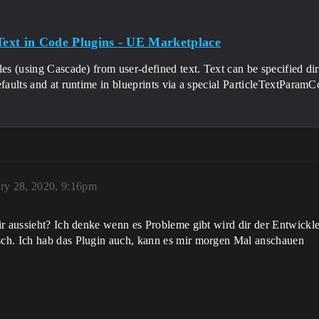
 Text in Code Plugins - UE Marketplace
les (using Cascade) from user-defined text. Text can be specified di
efaults and at runtime in blueprints via a special ParticleTextPara
ry 28, 2020, 9:16pm
r aussieht? Ich denke wenn es Probleme gibt wird dir der Entwickler
ch. Ich hab das Plugin auch, kann es mir morgen Mal anschauen