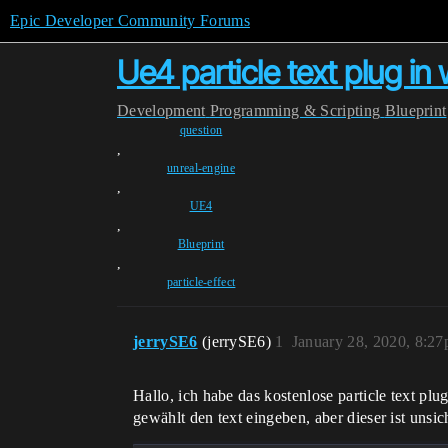
Epic Developer Community Forums
Ue4 particle text plug in 
Development
Programming & Scripting
Blueprint
question
,
unreal-engine
,
UE4
,
Blueprint
,
particle-effect
jerrySE6
(jerrySE6)
1
January 28, 2020, 8:2
Hallo, ich habe das kostenlose particle text plug
gewählt den text eingeben, aber dieser ist unsic