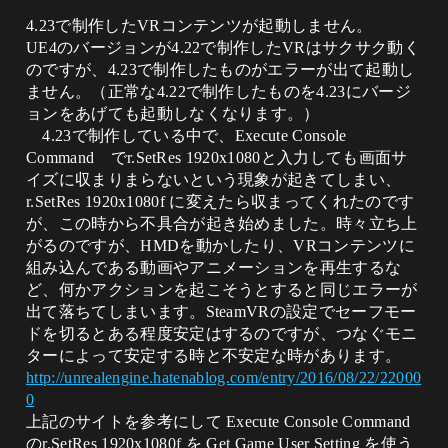
4.23で制作したVRコンテンツが起動しません。
UE4のバージョンが4.22で制作したVRはサクサク動く
のですが、4.23で制作したものがエラーが出て起動し
ません。（正常な4.22で制作したものを4.23にバージ
ョンをあげても起動しなくなります。）
4.23で制作している中で、Execute Console
Command でr.SetRes 1920x1080と入力しても画面サ
イズに収まりまらないという現象が起きてしまい、
r.SetRes 1920x1080f に変えたら収まってくれたのです
が、この時から不具合が起き始めました。時々立ち上
がるのですが、HMDを動かしたり、VRコンテンツに
組み込んである動画やアニメーションを再生するな
ど、何かアクションを起こそうとすると同じエラーが
出て落ちてしまいます。SteamVRの設定でセーフモー
ドを切るとある程度安定はするのですが、つなぐモニ
ターによって安定する時と不安定な時があります。
http://unrealengine.hatenablog.com/entry/2016/08/22/22000
0
上記のサイトを参考にして Execute Console Command
のr.SetRes 1920x1080f を Get Game User Setting を使う