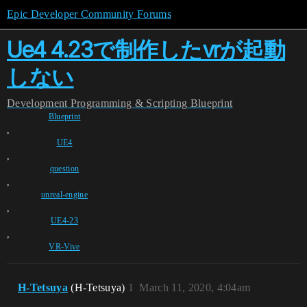
Epic Developer Community Forums
Ue4 4.23で制作したvrが起動
しない
Development
Programming & Scripting
Blueprint
Blueprint
,
UE4
,
question
,
unreal-engine
,
UE4-23
,
VR-Vive
H-Tetsuya
(H-Tetsuya)
1
March 11, 2020, 4:04am