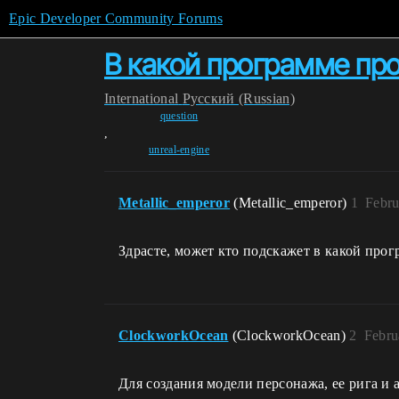
Epic Developer Community Forums
В какой программе пр
International
Pусский (Russian)
question
,
unreal-engine
Metallic_emperor
(Metallic_emperor)
1
Febru
Здрасте, может кто подскажет в какой про
ClockworkOcean
(ClockworkOcean)
2
Febru
Для создания модели персонажа, ее рига и