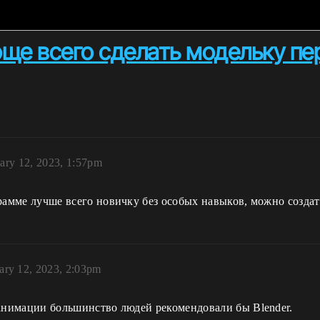
още всего сделать модельку пе
ary 12, 2023, 1:57pm
грамме лучше всего новичку без особых навыков, можно созда
ary 12, 2023, 2:03pm
 анимации большинство людей рекомендовали бы Blender.