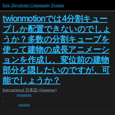
Epic Developer Community Forums
twionmotionでは4分割キュー
ブしか配置できないのでしょ
うか？多数の分割キューブを
使って建物の成長アニメーシ
ョンを作成し、変位前の建物
部分を隠したいのですが、可
能でしょうか？
International
日本語 (Japanese)
twinmotion
,
question