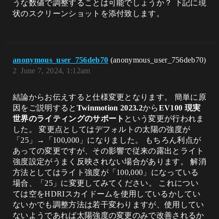
うな数値で調整することは可能でしょうか？ 下記に現
状のスクリーンショットを添付致します。
anonymous_user_756deb70
(anonymous_user_756deb70)
2
June 7, 2024, 1:12am
結論からお伝えすると仕様変更となります。 簡単に原
因をご説明すると
Twinmotion 2023.2
から
EV100 現実
世界のライティングのサポート
という変更が行われま
した。 変更点としてはデフォルトの太陽の強度が
「25」→「100,000」になりました。 もちろん利点が
あっての変更ですが、その影響で従来の露出とライト
強度設定がうまく反映されない場合があります。 解消
方法としてはライト強度が「100,000」になっている
場合、「25」に変更してみてください。 これについ
ては空をHDRIスカイドームを使用しているかしてい
ないかでも調整方法は若干変わりますが、使用してい
ないようであれば太陽強度の変更のみで改善されるか