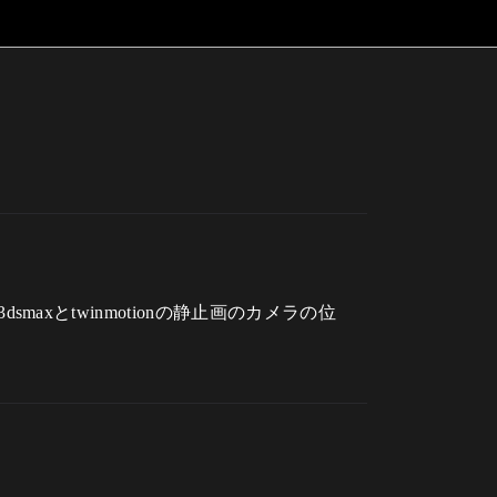
smaxとtwinmotionの静止画のカメラの位