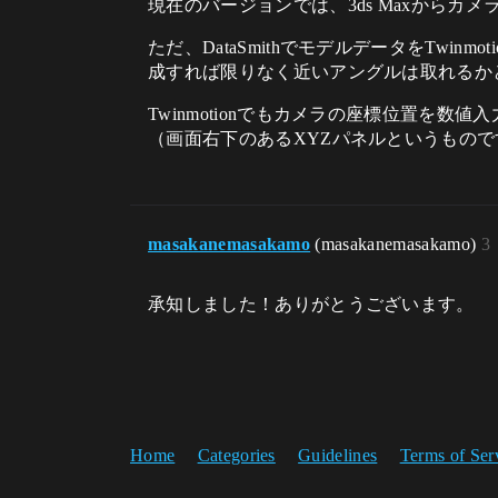
現在のバージョンでは、3ds Maxからカ
ただ、DataSmithでモデルデータをTwin
成すれば限りなく近いアングルは取れるか
Twinmotionでもカメラの座標位置を数
（画面右下のあるXYZパネルというもので
masakanemasakamo
(masakanemasakamo)
3
承知しました！ありがとうございます。
Home
Categories
Guidelines
Terms of Ser