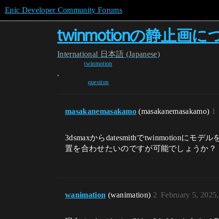
Epic Developer Community Forums
twinmotionの静止画
International
日本語 (Japanese)
twinmotion
,
question
masakanemasakamo
(masakanemasakamo)
1
3dsmaxからdatesmithでtwinmot
置を合わせたいのですが可能でしょうか？
wanimation
(wanimation)
2
February 5, 2025