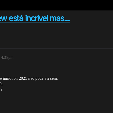
 está incrivel mas...
, 4:38pm
Twinmotion 2025 nao pode vir sem.
R.
r?