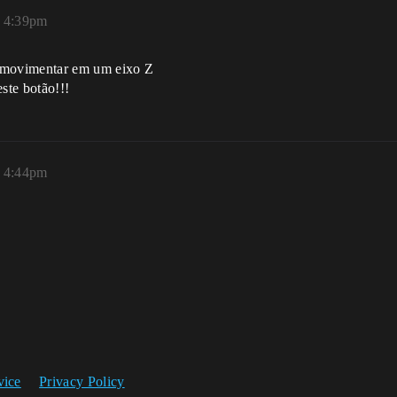
, 4:39pm
 movimentar em um eixo Z
ste botão!!!
, 4:44pm
vice
Privacy Policy