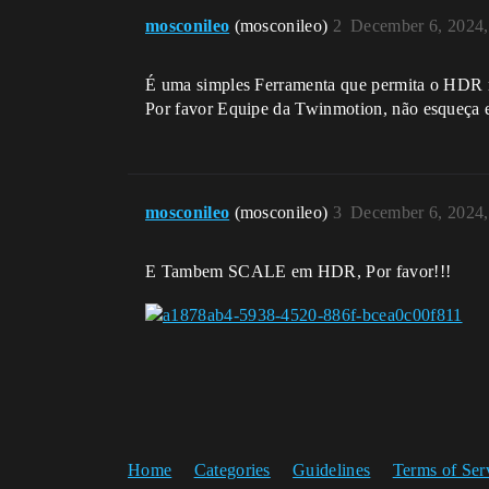
mosconileo
(mosconileo)
2
December 6, 2024
É uma simples Ferramenta que permita o HDR
Por favor Equipe da Twinmotion, não esqueça e
mosconileo
(mosconileo)
3
December 6, 2024
E Tambem SCALE em HDR, Por favor!!!
Home
Categories
Guidelines
Terms of Ser