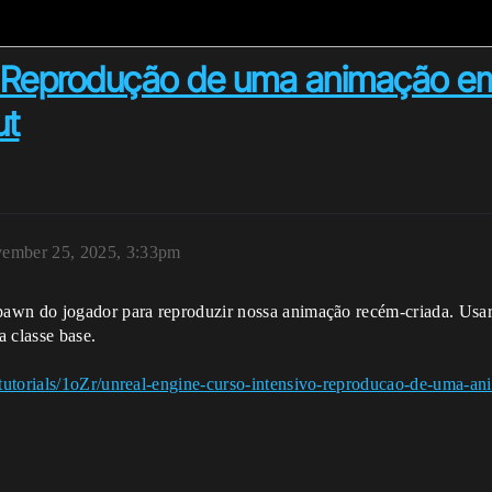
ivo: Reprodução de uma animação
ut
ember 25, 2025, 3:33pm
pawn do jogador para reproduzir nossa animação recém-criada. Us
a classe base.
/tutorials/1oZr/unreal-engine-curso-intensivo-reproducao-de-uma-