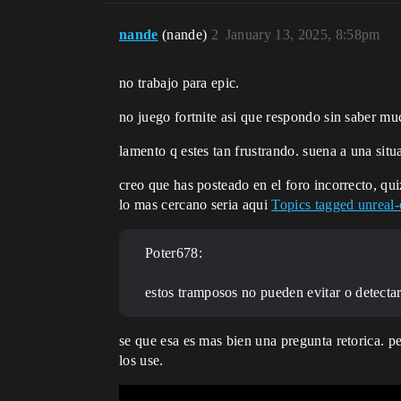
nande
(nande)
2
January 13, 2025, 8:58pm
no trabajo para epic.
no juego fortnite asi que respondo sin saber mu
lamento q estes tan frustrando. suena a una situ
creo que has posteado en el foro incorrecto, qui
lo mas cercano seria aqui
Topics tagged unreal
Poter678:
estos tramposos no pueden evitar o detecta
se que esa es mas bien una pregunta retorica. p
los use.