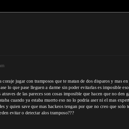
9am
 coraje jugar con tramposos que te matan de dos disparos y mas en e
 pase lo que pase lleguen a darme sin poder evitarlas es imposible e
 atraves de las pareces son cosas imposible que hacen que no den 
taba cuando ya estaba muerto eso no lo podria aser ni el mas expert
des y quien save que mas hackeos tengan por que no creo que solo t
ueden evitar o detectar alos tramposo???