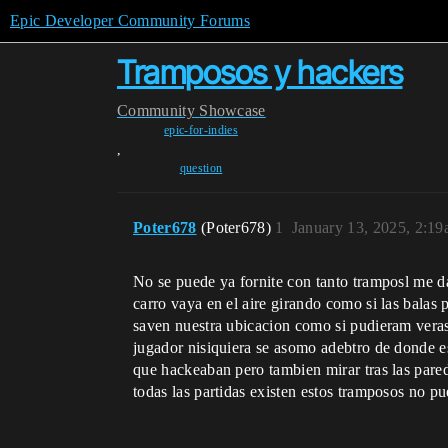
Epic Developer Community Forums
Tramposos y hackers
Community
Showcase
epic-for-indies
,
question
Poter678
(Poter678)
1
January 13, 2025, 2:1
No se puede ya fornite con tanto tramposl me da
carro vaya en el aire girando como si las balas
saven nuestra ubicacion como si pudieram veras
jugador nisiquiera se asomo adebtro de donde es
que hackeaban pero tambien mirar tras las pare
todas las partidas existen estos tramposos no p