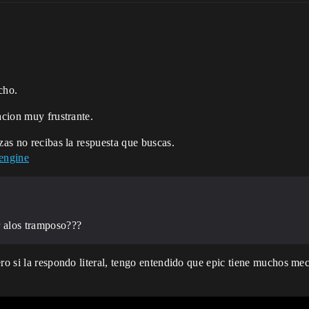
cho.
acion muy frustrante.
zas no recibas la respuesta que buscas.
-engine
r alos tramposo???
ero si la respondo literal, tengo entendido que epic tiene muchos me