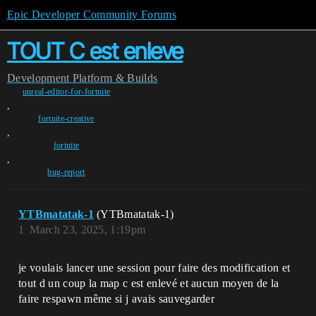
Epic Developer Community Forums
TOUT C est enleve
Development
Platform & Builds
unreal-editor-for-fortnite
,
fortnite-creative
,
fortnite
,
bug-report
YTBmatatak-1
(YTBmatatak-1)
1
March 23, 2025, 1:19pm
je voulais lancer une session pour faire des modification et
tout d un coup la map c est enlevé et aucun moyen de la
faire respawn même si j avais sauvegarder