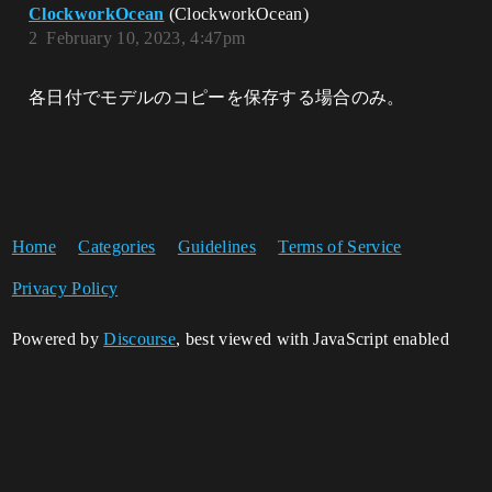
ClockworkOcean
(ClockworkOcean)
2
February 10, 2023, 4:47pm
各日付でモデルのコピーを保存する場合のみ。
Home
Categories
Guidelines
Terms of Service
Privacy Policy
Powered by
Discourse
, best viewed with JavaScript enabled