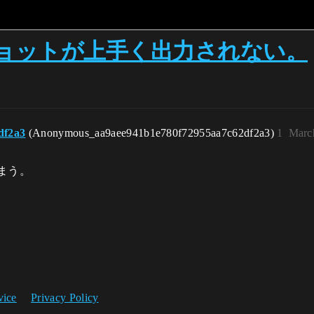
ョットが上手く出力されない。
df2a3
(Anonymous_aa9aee941b1e780f72955aa7c62df2a3)
1
Marc
まう。
vice
Privacy Policy