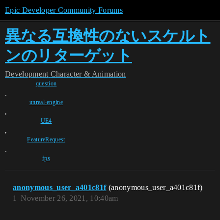
Epic Developer Community Forums
異なる互換性のないスケルト
ンのリターゲット
Development
Character & Animation
question
,
unreal-engine
,
UE4
,
FeatureRequest
,
fps
anonymous_user_a401c81f
(anonymous_user_a401c81f)
1
November 26, 2021, 10:40am