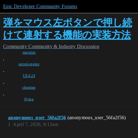
Epic Developer Community Forums
弾をマウス左ボタンで押し続
けて連射する機能の実装方法
Community
Community & Industry Discussion
question
,
unreal-engine
,
UE4-24
,
shooting
,
flying
anonymous_user_56fa2f56
(anonymous_user_56fa2f56)
1
April 7, 2020, 9:12am