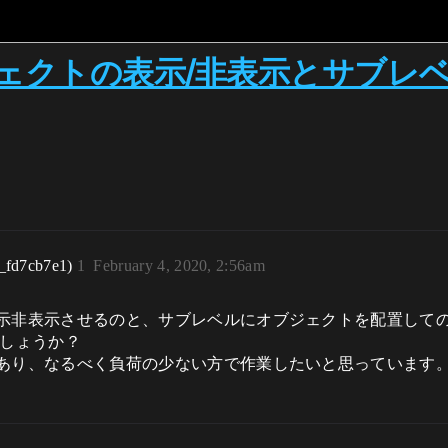
ェクトの表示/非表示とサブレ
_fd7cb7e1)
1
February 4, 2020, 2:56am
示非表示させるのと、サブレベルにオブジェクトを配置して
でしょうか？
あり、なるべく負荷の少ない方で作業したいと思っています