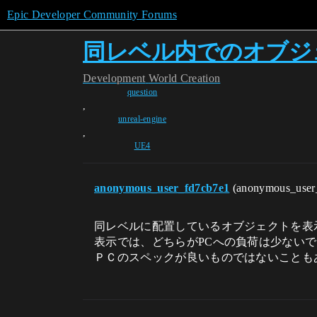
Epic Developer Community Forums
同レベル内でのオブジ
Development
World Creation
question
,
unreal-engine
,
UE4
anonymous_user_fd7cb7e1
(anonymous_user
同レベルに配置しているオブジェクトを表
表示では、どちらがPCへの負荷は少ない
ＰＣのスペックが良いものではないことも