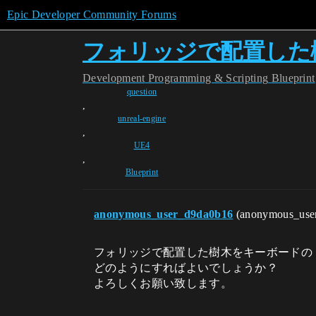
Epic Developer Community Forums
フォリッジで配置した
Development
Programming & Scripting
Blueprint
question
,
unreal-engine
,
UE4
,
Blueprint
anonymous_user_d9da0b16
(anonymous_use
フォリッジで配置した樹木をキーボードの
どのようにすればよいでしょうか？
よろしくお願い致します。