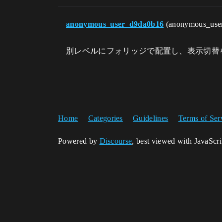
anonymous_user_d9da0b16
(anonymous_use
別レベルにフォリッジで配置し、表示切替
Home
Categories
Guidelines
Terms of Ser
Powered by
Discourse
, best viewed with JavaScr