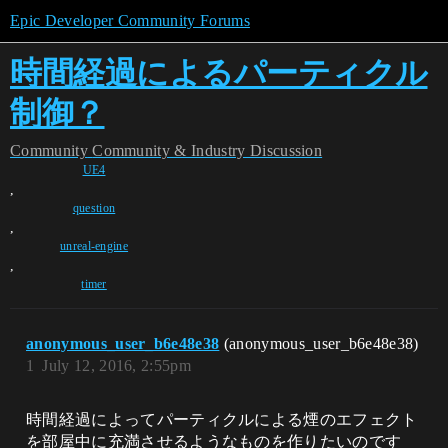
Epic Developer Community Forums
時間経過によるパーティクル
制御？
Community
Community & Industry Discussion
UE4
,
question
,
unreal-engine
,
timer
anonymous_user_b6e48e38
(anonymous_user_b6e48e38)
1
July 12, 2016, 2:55pm
時間経過によってパーティクルによる煙のエフェクト
を部屋中に充満させるようなものを作りたいのです