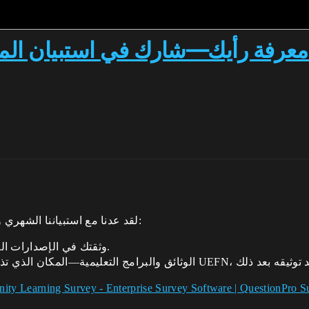
 معرفة رأيك—شارك في استبيان المط
لقد عدنا مع استبياننا الشهري ويسرنا أن نسمع رأيك. تشمل مواضيع هذا الشهر:
*الاستقرار—آراؤك حول استقرار UEFN، وثقتك في الإصدارات الجديدة.
ity Learning Survey - Enterprise Survey Software | QuestionPro S