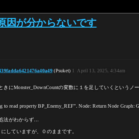
原因が分からないです
439fadda6421476a40a49
(Psuket)
1
April 13, 2025, 4:34am
onster_DownCountの変数に１を足していくというノードを
ng to read property BP_Enemy_REF”. Node: Return Node Graph: Ge
処法がわからず…
チェックにしていますが、０のままです。