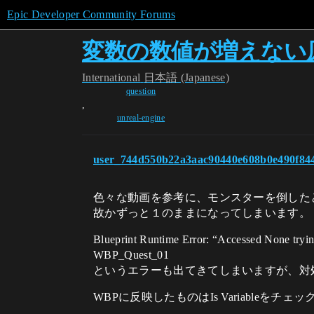
Epic Developer Community Forums
変数の数値が増えない
International
日本語 (Japanese)
question
,
unreal-engine
user_744d550b22a3aac90440e608b0e490f84
色々な動画を参考に、モンスターを倒したときにM
故かずっと１のままになってしまいます。
Blueprint Runtime Error: “Accessed None tryi
WBP_Quest_01
というエラーも出てきてしまいますが、対
WBPに反映したものはIs Variableを