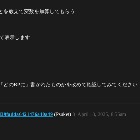
とを教えて変数を加算してもらう
って表示します
「どのBPに」書かれたものかを改めて確認してみてください
439fadda6421476a40a49
(Psuket)
3
April 13, 2025, 8:55am