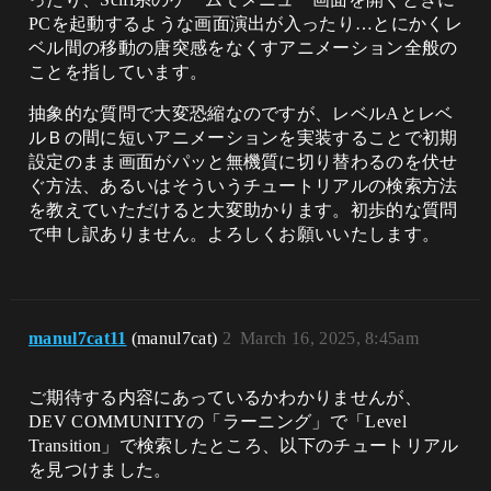
PCを起動するような画面演出が入ったり…とにかくレ
ベル間の移動の唐突感をなくすアニメーション全般の
ことを指しています。
抽象的な質問で大変恐縮なのですが、レベルAとレベ
ルＢの間に短いアニメーションを実装することで初期
設定のまま画面がパッと無機質に切り替わるのを伏せ
ぐ方法、あるいはそういうチュートリアルの検索方法
を教えていただけると大変助かります。初歩的な質問
で申し訳ありません。よろしくお願いいたします。
manul7cat11
(manul7cat)
2
March 16, 2025, 8:45am
ご期待する内容にあっているかわかりませんが、
DEV COMMUNITYの「ラーニング」で「Level
Transition」で検索したところ、以下のチュートリアル
を見つけました。