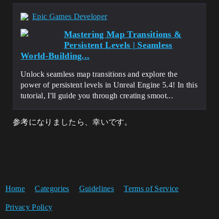
Epic Games Developer
Mastering Map Transitions &
Persistent Levels | Seamless
World-Building...
Unlock seamless map transitions and explore the
power of persistent levels in Unreal Engine 5.4! In this
tutorial, I'll guide you through creating smoot...
参考になりましたら、幸いです。
Home
Categories
Guidelines
Terms of Service
Privacy Policy