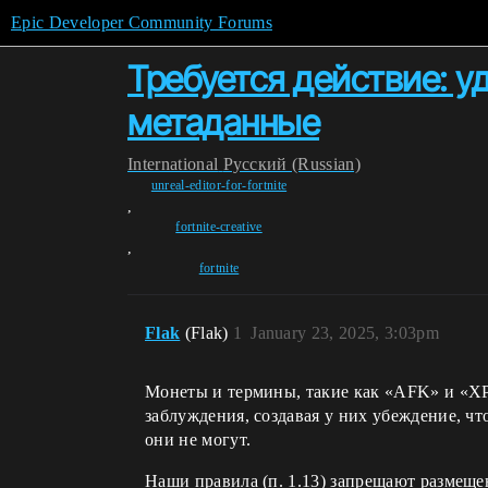
Epic Developer Community Forums
Требуется действие: 
метаданные
International
Pусский (Russian)
unreal-editor-for-fortnite
,
fortnite-creative
,
fortnite
Flak
(Flak)
1
January 23, 2025, 3:03pm
Монеты и термины, такие как «AFK» и «XP»
заблуждения, создавая у них убеждение, чт
они не могут.
Наши правила (п. 1.13) запрещают размеще