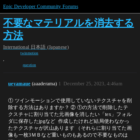
Epic Developer Community Forums
不要なマテリアルを消去する
方法
International
日本語 (Japanese)
twinmotion
,
question
ueyamaue
(aaaderama)
1
December 25, 2023, 4:46am
① ツインモーションで使用していないテクスチャを削
除する方法はありますか？ ② ①の方法で削除したテ
クスチャに割り当てた元画像を消したい「tex」フォル
ダに保存したjpgなど ​ 作成したけれど結局使わなかっ
たテクスチャが沢山あります （それらに割り当てた画
像も一枚3ＭＢなど重いものもあるので不要なものは