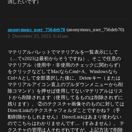
消したいです） ​
anonymous_user_756deb70
(anonymous_user_756deb70)
2
December 25, 2023, 6:41am
マテリアルパレットでマテリアルを一覧表示にして
（…てv2023は最初からそうですね）、そこで任意の
マテリアル（使用中・非使用のチェックに関わらず）
をクリックなどしてMacならCmd+A、Windowsなら
Ctrl+Aとして全部選択した後に、Deleteキー（または
マテリアルアイコン直上のプルダウンメニューから削
除コマンド）を押せば使用してないマテリアルはリス
トから削除されます（使用してるものは削除されずに
残ります）。 ②のテクスチャ画像そのものに対しては
DirectLinkのテクスチャフォルダことですかね？（手
動削除かもしれません） DirectLinkはあまり使わない
のでこちらはわかりませんです…（すみません）。 テ
クスチャの管理は人それぞれですが、上記方法で削除