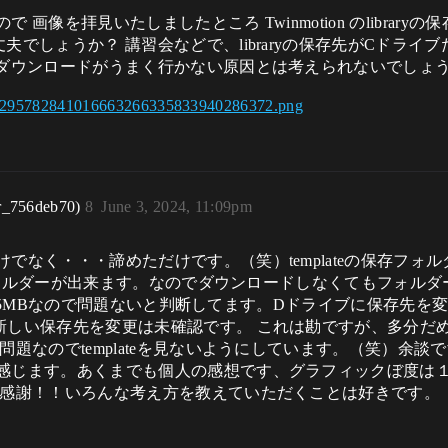
画像を拝見いたしましたところ Twinmotion のlibrar
夫でしょうか？ 講習会などで、libraryの保存先がCドラ
がダウンロードがうまく行かない原因とは考えられないでしょ
r_756deb70)
8
June 3, 2024, 11:09pm
く・・・諦めただけです。（笑）templateの保存フォルダー
eフォルダーが出来ます。なのでダウンロードしなくてもフォル
は4135MBなので問題ないと判断してます。Dドライブに保存
新しい保存先を変更は未確認です。 これは勘ですが、多分だ
題なのでtemplateを見ないようにしています。（笑）余談
感じます。あくまでも個人の感想です、グラフィックぼ度は１
見感謝！！いろんな考え方を教えていただくことは好きです。