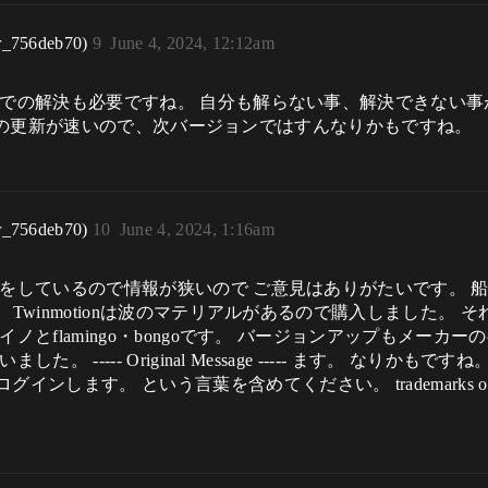
r_756deb70)
9
June 4, 2024, 12:12am
」での解決も必要ですね。 自分も解らない事、解決できない
ージョンの更新が速いので、次バージョンではすんなりかもですね。
r_756deb70)
10
June 4, 2024, 1:16am
をしているので情報が狭いので ご意見はありがたいです。 
Twinmotionは波のマテリアルがあるので購入しました。 
ノとflamingo・bongoです。 バージョンアップもメーカ
----- Original Message ----- ます。 なりかも
としてログインします。 という言葉を含めてください。 trademarks of Epic Gam