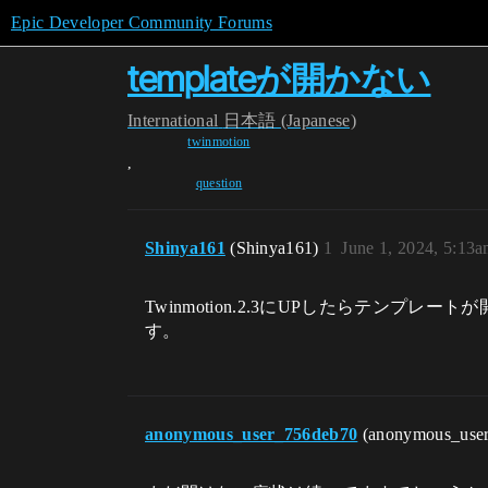
Epic Developer Community Forums
templateが開かない
International
日本語 (Japanese)
twinmotion
,
question
Shinya161
(Shinya161)
1
June 1, 2024, 5:13
Twinmotion.2.3にUPしたらテンプレート
す。
anonymous_user_756deb70
(anonymous_use