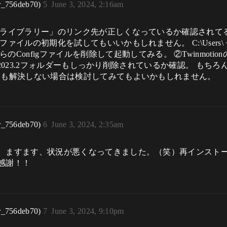
r_756deb70)
5
June 3, 2024, 2:16am
トライブラリー」のリンク先が正しくなっているか確認されて
イルの初期化を試してもいいかもしれません。 C:\Users\
X\Config こちらのConfigファイルを削除して起動してみる。 ②Twi
ion2023.2フォルダーもしっかり削除されているか確認。 も
ても解決しない場合は検討してみてもよいかもしれません。
r_756deb70)
6
June 3, 2024, 2:35am
ますます、状況が悪くなってきました。（笑）再インストールする
感謝！！
r_756deb70)
7
June 3, 2024, 9:10pm