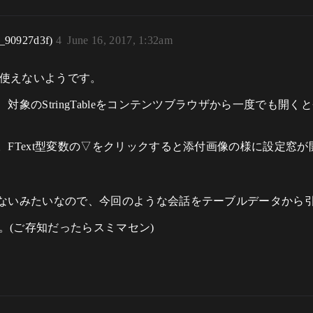
r_90927d3f)
4
June 16, 2017, 1:32am
使えないようです。
象のStringTableをコンテンツブラウザから一度でも開
FText型変数の▽をクリックすると添付画像の様に設定窓が
ないみたいなので、今回のような会話をテーブルデータから
ます。(ご存知だったらスミマセン)