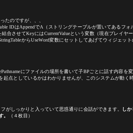
くったのですが、、、
Table IDはAppendでA（ストリングテーブルが置いてあるフォル
る）を結合させてKeyにはCurrentValueという変数（現在プ
ingTableからUseWord変数にセットしてあげてウィジ
ePathnameにファイルの場所を書いて子BPごとに話す内容
何を起点としているかはわかりませんが、このシステムが動く
照されたセリフがしっかりと入っていて思惑通りに会話ができます。
しか
ます。
（４枚目）