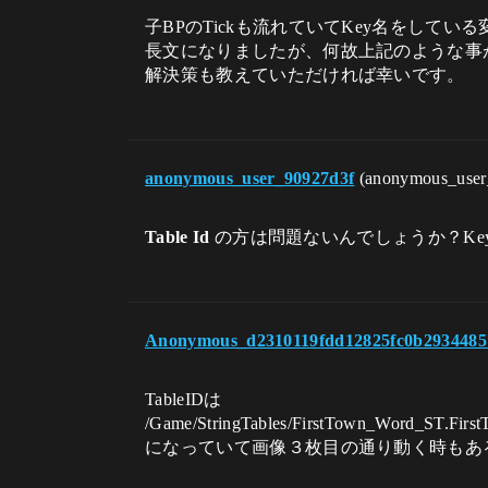
子BPのTickも流れていてKey名をして
長文になりましたが、何故上記のような事
解決策も教えていただければ幸いです。
anonymous_user_90927d3f
(anonymous_use
Table Id
の方は問題ないんでしょうか？Ke
Anonymous_d2310119fdd12825fc0b2934485
TableIDは
/Game/StringTables/FirstTown_Word_ST.Fir
になっていて画像３枚目の通り動く時もあ