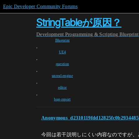
Epic Developer Community Forums
StringTableが原因？
Development
Programming & Scripting
Blueprint
Blueprint
,
UE4
,
question
,
unreal-engine
,
editor
,
bug-report
Anonymous_d2310119fdd12825fc0b2934485
今回は若干説明しにくい内容なのですが、