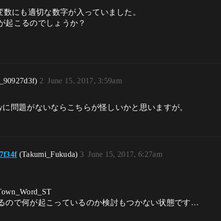
いる変数にも適切な数字が入っていました。
が起こるのでしょうか？
r_90927d3f)
2
June 15, 2017, 3:59am
yに問題がないならこちらが怪しいかと思いますが。
7f34f
(Takumi_Fukuda)
3
June 15, 2017, 6:27am
stTown_Word_ST
るので何が起こっているのか検討もつかない状態です…