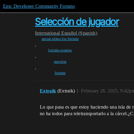
Epic Developer Community Forums
Selección de jugador
International
Español (Spanish)
unreal-editor-for-fortnite
,
fortnite-creative
,
question
,
fortnite
Extraik
(Extraik)
1
February 26, 2025, 9:42p
Lo que pasa es que estoy haciendo una isla de r
no ha todos para teletransportarlo a la cárcel.